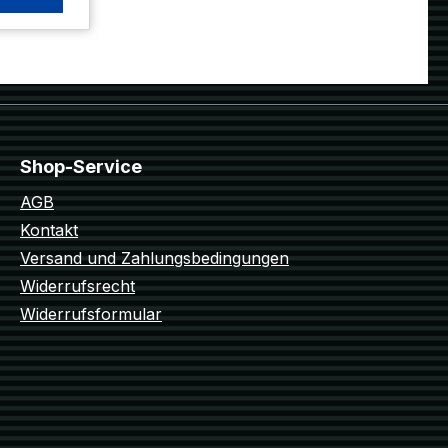
u
lischen
n die
igen und
y, der
ind Big
Shop-Service
tzte
ater
AGB
Kontakt
ndeine
Versand und Zahlungsbedingungen
dern ein
Widerrufsrecht
efakt
Widerrufsformular