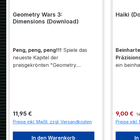
Geometry Wars 3:
Haiki (D
Dimensions (Download)
Peng, peng, peng!!!
Spiele das
Beinharte
neueste Kapitel der
Präzision
preisgekrönten "Geometry
ein beinha
Wars"-Reihe und kämpfe in
Präzisions
diesem hektischen Arcade-
geschickte
Shooter in 3D-Gitterfeldern gegen
Fehler GR
Wellen von Gegnern!
Tauche ko
mit Farbw
durch Lase
Re
Regulärer Preis:
Verkaufsp
11,95 €
9,00 €
14
Action ein
Preise inkl. MwSt. zzgl. Versandkosten
Preise inkl
In den Warenkorb
In