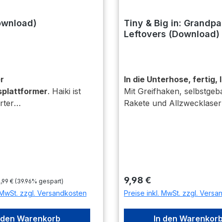
ownload)
Tiny & Big in: Grandpa
Leftovers (Download)
r
In die Unterhose, fertig, l
splattformer
. Haiki ist
Mit Greifhaken, selbstgeb
rter
Rakete und Allzwecklaser
plattformer, der
sich der Spieler in das kre
s Spiel belohnt und
Jump'n'Slice-Abenteuer „
AUSAM bestraft.
Big in: Grandpa's Leftover
pfüber in vier Welten
jedes Problem gibt es das
echseln, Bedrohungen
passende Werkzeug und
r und blitzschneller
unzählige Lösungen! Kreat
gulärer Preis:
reis:
Regulärer Preis:
9,98 €
,99 €
(39.96% gespart)
.
und Einfallsreichtum sind 
. MwSt. zzgl. Versandkosten
Preise inkl. MwSt. zzgl. Vers
während der Held die gan
mit seinen drei Werkzeug
 den Warenkorb
In den Warenkor