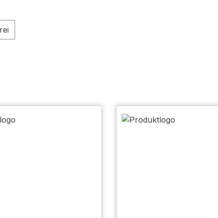
en: Versandkostenfrei
rei