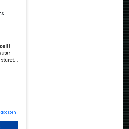
's
os!!!
auter
 stürzt
ative
Tiny &
s“. Für
ivität
gefragt,
andkosten
ze Welt
en
b