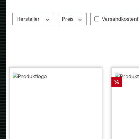
Filter hinzufüg
Hersteller
Preis
Versandkostenf
Rabatt
%