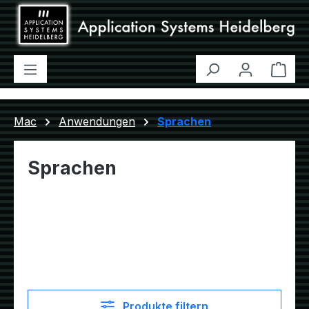
Zum Hauptinhalt springen
Ware
Mac
Anwendungen
Sprachen
Sprachen
Produkte filtern