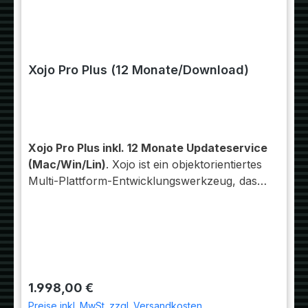
Xojo Pro Plus (12 Monate/Download)
Xojo Pro Plus inkl. 12 Monate Updateservice
(Mac/Win/Lin)
. Xojo ist ein objektorientiertes
Multi-Plattform-Entwicklungswerkzeug, das
es Entwicklern aus den verschiedensten
Bereichen ermöglicht, qualitativ hochwertige
und leistungsfähige Apps für den Desktop
(OS X, Windows, Linux/Raspberry Pi), das
Web und für mobile Geräte zu schreiben. Für
Welche Bereiche compiliert werden kann, ist
Regulärer Preis:
1.998,00 €
abhängig von der Art der Lizenz.
Preise inkl. MwSt. zzgl. Versandkosten