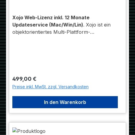
Xojo Web-Lizenz inkl. 12 Monate
Updateservice (Mac/Win/Lin)
. Xojo ist ein
objektorientiertes Multi-Plattform-
Entwicklungswerkzeug, das es Entwicklern
aus den verschiedensten Bereichen
ermöglicht, qualitativ hochwertige und
leistungsfähige Apps für den Desktop (OS X,
Windows, Linux/Raspberry Pi), das Web und
für mobile Geräte zu schreiben. Für Welche
Regulärer Preis:
499,00 €
Bereiche compiliert werden kann, ist
Preise inkl. MwSt. zzgl. Versandkosten
abhängig von der Art der Lizenz.
In den Warenkorb