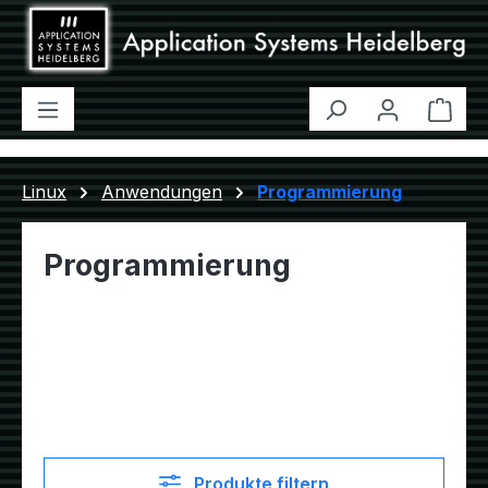
Zum Hauptinhalt springen
Ware
Linux
Anwendungen
Programmierung
Programmierung
Produkte filtern