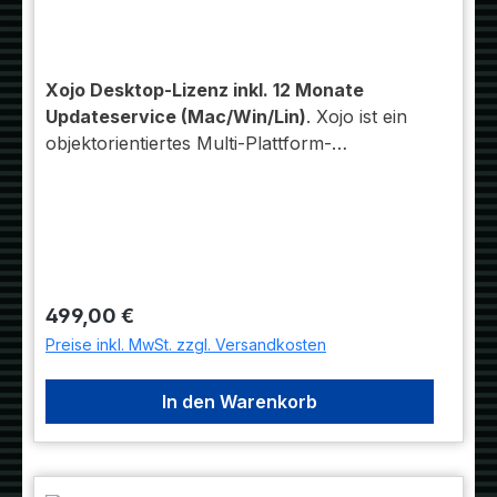
Xojo Desktop-Lizenz inkl. 12 Monate
Updateservice (Mac/Win/Lin)
. Xojo ist ein
objektorientiertes Multi-Plattform-
Entwicklungswerkzeug, das es Entwicklern
aus den verschiedensten Bereichen
ermöglicht, qualitativ hochwertige und
leistungsfähige Apps für den Desktop (OS X,
Windows, Linux/Raspberry Pi), das Web und
für mobile Geräte zu schreiben. Für Welche
Regulärer Preis:
499,00 €
Bereiche compiliert werden kann, ist
Preise inkl. MwSt. zzgl. Versandkosten
abhängig von der Art der Lizenz.
In den Warenkorb