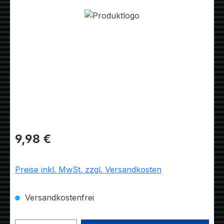
Bildergalerie überspringen
Regulärer Preis:
9,98 €
Preise inkl. MwSt. zzgl. Versandkosten
Versandkostenfrei