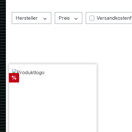
Filter hinzufüg
Hersteller
Preis
Versandkostenf
Rabatt
%