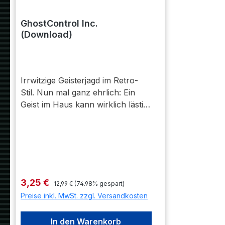
GhostControl Inc.
(Download)
Irrwitzige Geisterjagd im Retro-
Stil. Nun mal ganz ehrlich: Ein
Geist im Haus kann wirklich lästig
sein. Seit hunderten von Jahren
wurde angenommen, dass man
gegen Spuk nichts unternehmen
kann. Dabei sind die Nebeneffekte
doch mehr als unangenehm:
Schlaflose Nächte,
Regulärer Preis:
Verkaufspreis:
3,25 €
12,99 €
(74.98% gespart)
Kopfschmerzen, Elektrosmog und
Preise inkl. MwSt. zzgl. Versandkosten
in manchen Fällen sind sogar
physische Schäden am Inventar
In den Warenkorb