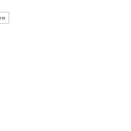
en: Versandkostenfrei
rei