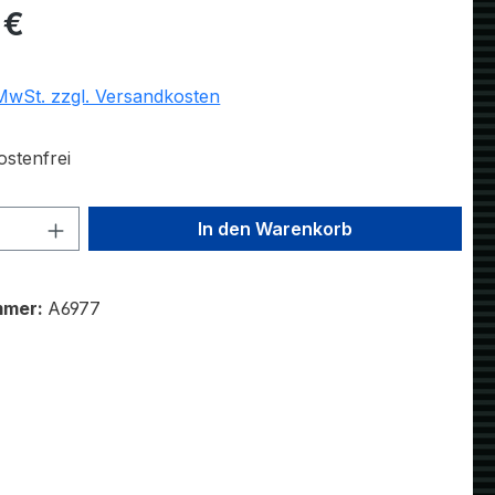
eis:
 €
 MwSt. zzgl. Versandkosten
stenfrei
 Anzahl: Gib den gewünschten Wert ein 
In den Warenkorb
mmer:
A6977