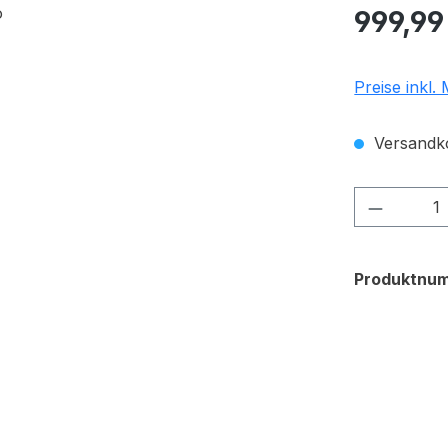
Regulärer Pr
999,99
Preise inkl.
Versandko
Produkt
Produktnu