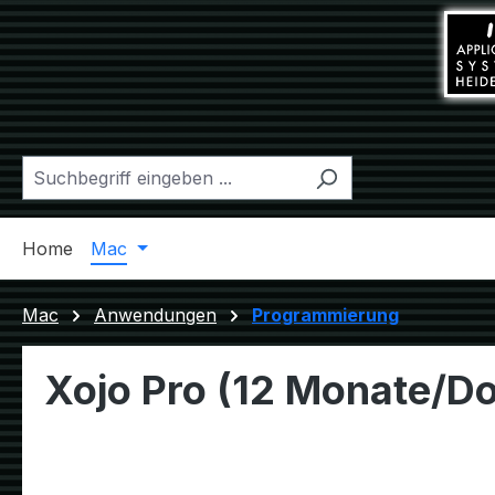
m Hauptinhalt springen
Zur Suche springen
Zur Hauptnavigation springen
Home
Mac
Windows
Linux
Diverses
Mac
Anwendungen
Programmierung
Xojo Pro (12 Monate/D