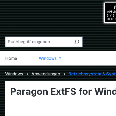
m Hauptinhalt springen
Zur Suche springen
Zur Hauptnavigation springen
Home
Mac
Windows
Linux
Diverses
Windows
Anwendungen
Betriebssystem & Sys
Paragon ExtFS for Win