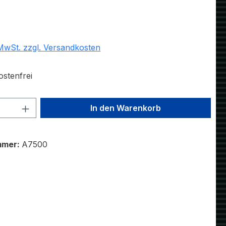
eis:
€
 MwSt. zzgl. Versandkosten
stenfrei
 Anzahl: Gib den gewünschten Wert ein 
In den Warenkorb
mmer:
A7500