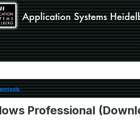
temtools
dows Professional (Downl