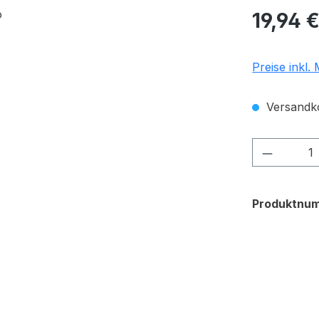
Regulärer Pr
19,94 
Preise inkl.
Versandko
Produkt
Produktnu