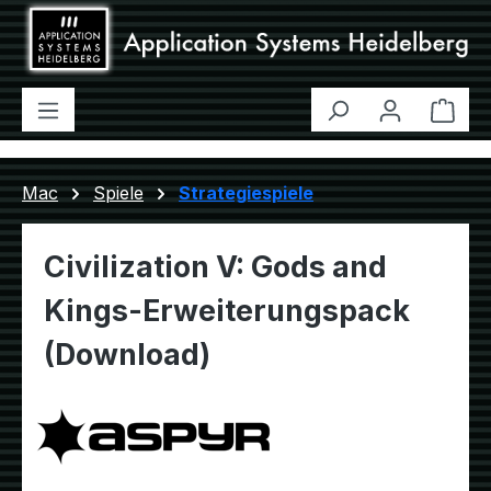
Zum Hauptinhalt springen
Ware
Mac
Spiele
Strategiespiele
Civilization V: Gods and
Kings-Erweiterungspack
(Download)