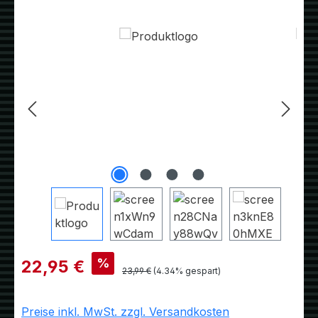
Bildergalerie überspringen
Verkaufspreis:
%
22,95 €
Regulärer Preis:
23,99 €
(4.34% gespart)
Preise inkl. MwSt. zzgl. Versandkosten