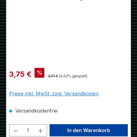
Verkaufspreis:
%
3,75 €
Regulärer Preis:
3,99 €
(6.02% gespart)
Preise inkl. MwSt. zzgl. Versandkosten
Versandkostenfrei
Produkt Anzahl: Gib den gewünschten W
In den Warenkorb