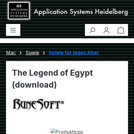
Zum Hauptinhalt springen
Ware
Mac
Spiele
Spiele für jedes Alter
The Legend of Egypt
(download)
Bildergalerie überspringen