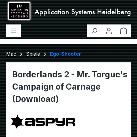
Zum Hauptinhalt springen
Ware
Mac
Spiele
Ego-Shooter
Borderlands 2 - Mr. Torgue's
Campaign of Carnage
(Download)