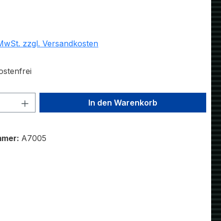
eis:
 MwSt. zzgl. Versandkosten
stenfrei
 Anzahl: Gib den gewünschten Wert ein 
In den Warenkorb
mmer:
A7005