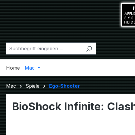
m Hauptinhalt springen
Zur Suche springen
Zur Hauptnavigation springen
Home
Mac
Windows
Linux
Diverses
Mac
Spiele
Ego-Shooter
BioShock Infinite: Clas