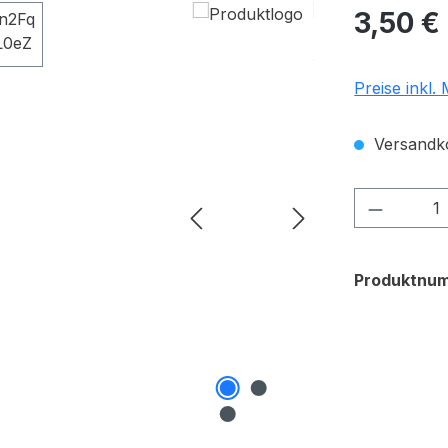
Regulärer Pr
3,50 €
Preise inkl.
Versandko
Produkt
Produktnu