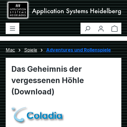
Zum Hauptinhalt springen
Ware
Mac
Spiele
Adventures und Rollenspiele
Das Geheimnis der
vergessenen Höhle
(Download)