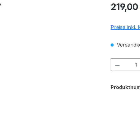
Regulärer Pr
219,00
Preise inkl.
Versandko
Produkt
Produktnu