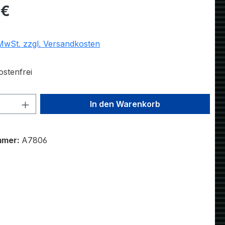
eis:
 €
 MwSt. zzgl. Versandkosten
stenfrei
 Anzahl: Gib den gewünschten Wert ein 
In den Warenkorb
mmer:
A7806