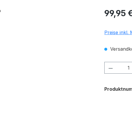
Regulärer Pr
99,95 
Preise inkl.
Versandko
Produkt
Produktnu