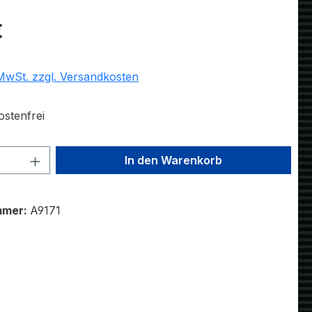
eis:
€
 MwSt. zzgl. Versandkosten
stenfrei
 Anzahl: Gib den gewünschten Wert ein 
In den Warenkorb
mmer:
A9171