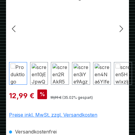
Verkaufspreis:
%
12,99 €
Regulärer Preis:
19,99 €
(35.02% gespart)
Preise inkl. MwSt. zzgl. Versandkosten
Versandkostenfrei